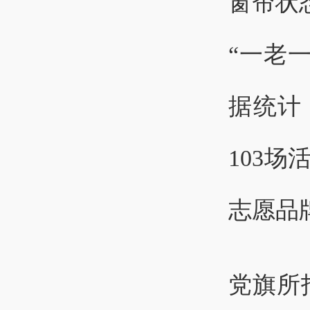
窗帘状
“一老
据统计
103场
志愿品
党旗所