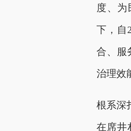
度、为
下，自
合、服
治理效
根系深
在席井